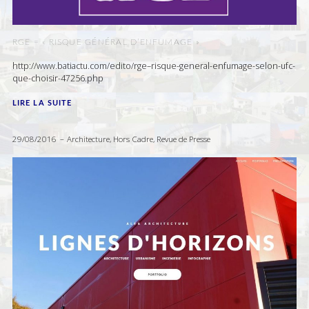
RGE = « RISQUE GÉNÉRAL D’ENFUMAGE »
http://www.batiactu.com/edito/rge–risque-general-enfumage-selon-ufc-
que-choisir-47256.php
LIRE LA SUITE
29/08/2016
Architecture
,
Hors Cadre
,
Revue de Presse