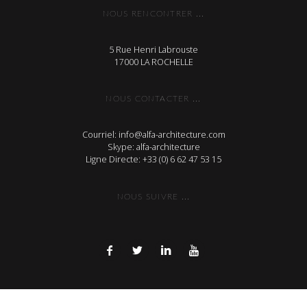
NOUS RENCONTRER ...
5 Rue Henri Labrouste
17000 LA ROCHELLE
NOUS CONTACTER ...
Courriel: info@alfa-architecture.com
Skype: alfa-architecture
Ligne Directe: +33 (0) 6 62 47 53 15
NOUS SUIVRE ...