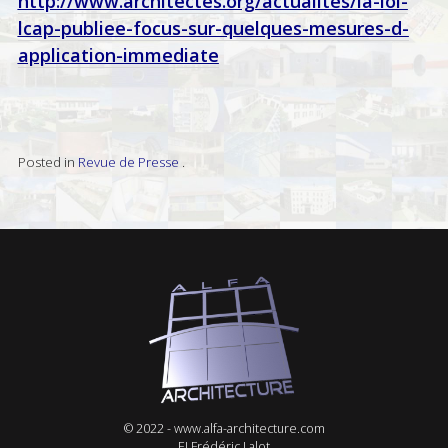
http://www.architectes.org/actualites/la-loi-
lcap-publiee-focus-sur-quelques-mesures-d-
application-immediate
Posted in
Revue de Presse
.
© 2022 -
www.alfa-architecture.com
EI Frédéric Lalot