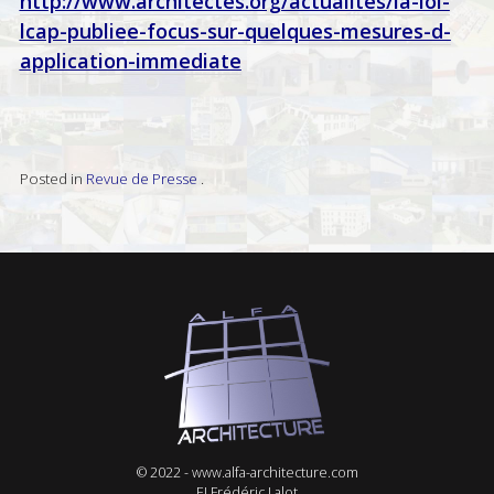
http://www.architectes.org/actualites/la-loi-
lcap-publiee-focus-sur-quelques-mesures-d-
application-immediate
Posted in
Revue de Presse
.
© 2022 -
www.alfa-architecture.com
EI Frédéric Lalot