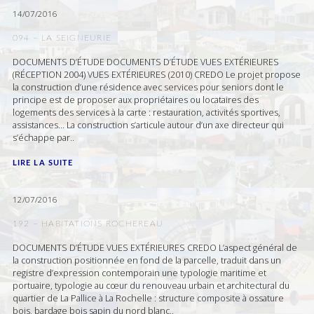
14/07/2016
094 – LA SEIGNEURIE
DOCUMENTS D’ÉTUDE DOCUMENTS D’ÉTUDE VUES EXTÉRIEURES
(RÉCEPTION 2004) VUES EXTÉRIEURES (2010) CREDO Le projet propose
la construction d’une résidence avec services pour seniors dont le
principe est de proposer aux propriétaires ou locataires des
logements des services à la carte : restauration, activités sportives,
assistances… La construction s’articule autour d’un axe directeur qui
s’échappe par..
LIRE LA SUITE
12/07/2016
192 – HABITATIONS ROCHEREAU
DOCUMENTS D’ÉTUDE VUES EXTÉRIEURES CREDO L’aspect général de
la construction positionnée en fond de la parcelle, traduit dans un
registre d’expression contemporain une typologie maritime et
portuaire, typologie au cœur du renouveau urbain et architectural du
quartier de La Pallice à La Rochelle : structure composite à ossature
bois, bardage bois sapin du nord blanc..